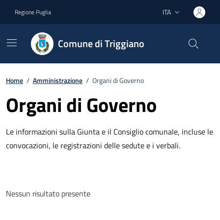
Vai ai contenuti
Vai al footer
ITA
Regione Puglia
Lingua attiva:
Comune di Triggiano
Home
/
Amministrazione
/
Organi di Governo
Organi di Governo
Le informazioni sulla Giunta e il Consiglio comunale, incluse le
convocazioni, le registrazioni delle sedute e i verbali.
Nessun risultato presente