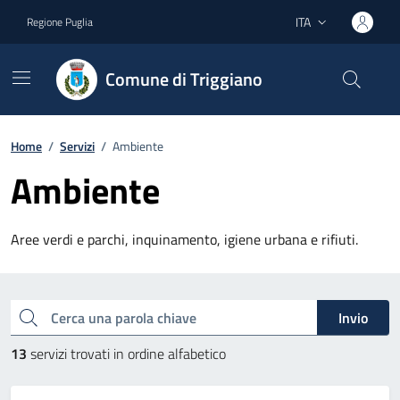
Vai ai contenuti
Vai al footer
ITA
Regione Puglia
Lingua attiva:
Comune di Triggiano
Home
/
Servizi
/
Ambiente
Ambiente
Aree verdi e parchi, inquinamento, igiene urbana e rifiuti.
Esplora tutti i servizi
Cerca una parola chiave
Invio
13
servizi trovati in ordine alfabetico