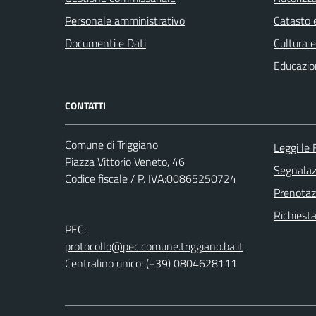
Personale amministrativo
Catasto e
Documenti e Dati
Cultura 
Educazio
CONTATTI
Comune di Triggiano
Leggi le
Piazza Vittorio Veneto, 46
Segnalazi
Codice fiscale / P. IVA:00865250724
Prenota
Richiest
PEC:
protocollo@pec.comune.triggiano.ba.it
Centralino unico: (+39) 0804628111