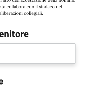
ll'atto dell'accettazione della nomina.
nta collabora con il sindaco nel
berazioni collegiali.
enitore
e