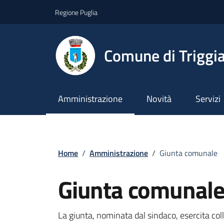
Vai ai contenuti
Vai al footer
Regione Puglia
Comune di Triggi
Amministrazione
Novità
Servizi
Home
/
Amministrazione
/
Giunta comunale
Giunta comunal
La giunta, nominata dal sindaco, esercita coll