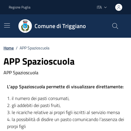
Vai ai contenuti
Vai al footer
ITA
Regione Puglia
Lingua attiva:
Comune di Triggiano
Home
/
APP Spazioscuola
APP Spazioscuola
APP Spazioscuola
L’app Spazioscuola permette di visualizzare direttamente:
1. il numero dei pasti consumati,
2. gli addebiti dei pasti fruiti,
3. le ricariche relative ai propri figli iscritti al servizio mensa
4. la possibilità di disdire un pasto comunicando l’assenza dei
prorpi figli