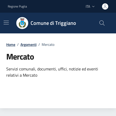
Vai ai contenuti
Vai al footer
ITA
Regione Puglia
Lingua attiva:
Comune di Triggiano
Home
/
Argomenti
/
Mercato
Mercato
Dettagli dell'argomento
Servizi comunali, documenti, uffici, notizie ed eventi
relativi a Mercato