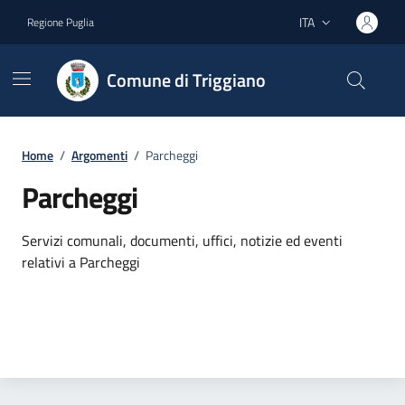
Vai ai contenuti
Vai al footer
ITA
Regione Puglia
Lingua attiva:
Comune di Triggiano
Home
/
Argomenti
/
Parcheggi
Parcheggi
Dettagli dell'argomento
Servizi comunali, documenti, uffici, notizie ed eventi
relativi a Parcheggi