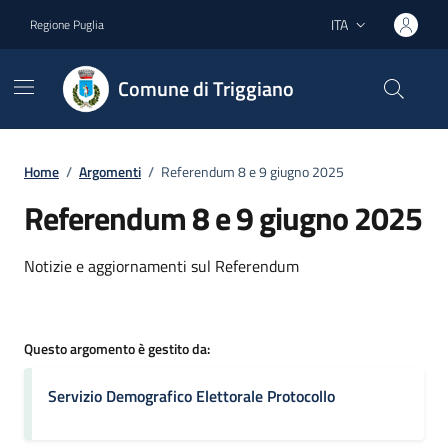
Vai ai contenuti
Vai al footer
ITA
Regione Puglia
Lingua attiva:
Comune di Triggiano
Home
/
Argomenti
/
Referendum 8 e 9 giugno 2025
Referendum 8 e 9 giugno 2025
Dettagli dell'argomento
Notizie e aggiornamenti sul Referendum
Questo argomento è gestito da:
Servizio Demografico Elettorale Protocollo