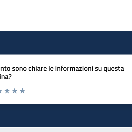
nto sono chiare le informazioni su questa
ina?
a 1 stelle su 5
luta 2 stelle su 5
Valuta 3 stelle su 5
Valuta 4 stelle su 5
Valuta 5 stelle su 5