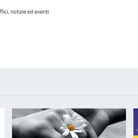
'argomento
ici, notizie ed eventi