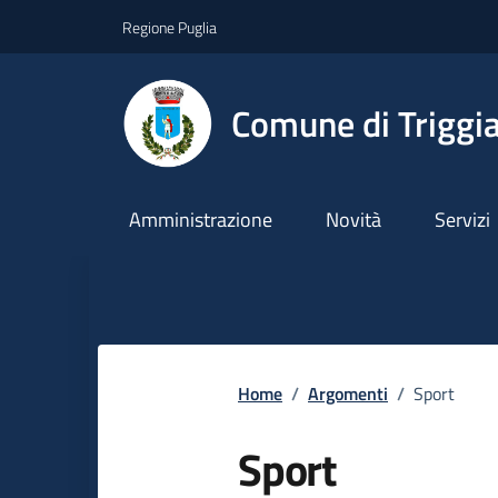
Vai ai contenuti
Vai al footer
Regione Puglia
Comune di Triggi
Amministrazione
Novità
Servizi
Home
/
Argomenti
/
Sport
Sport