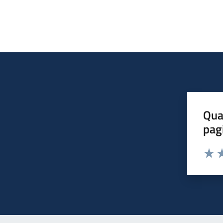
Qua
pag
Valut
Va