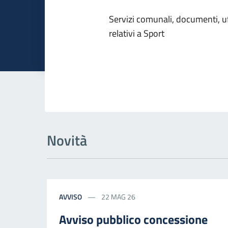
Dettagli dell
Servizi comunali, documenti, uff
relativi a Sport
Novità
AVVISO
22 MAG 26
Avviso pubblico concessione