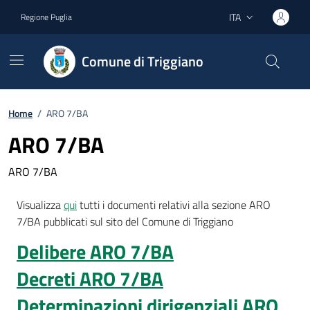
Vai ai contenuti
Vai al footer
ITA
Regione Puglia
Lingua attiva:
Comune di Triggiano
Home
/
ARO 7/BA
ARO 7/BA
ARO 7/BA
Visualizza
qui
tutti i documenti relativi alla sezione ARO
7/BA pubblicati sul sito del Comune di Triggiano
Delibere ARO 7/BA
Decreti ARO 7/BA
Determinazioni dirigenziali ARO