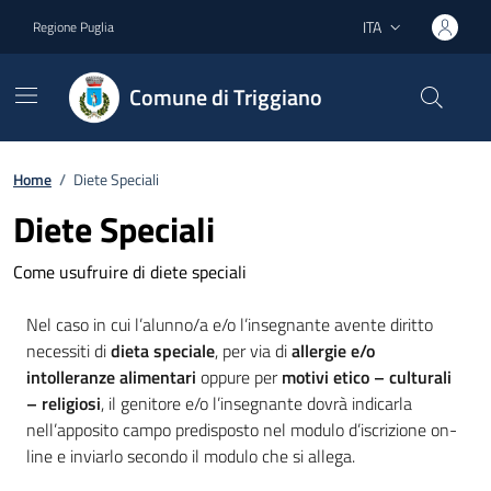
Vai ai contenuti
Vai al footer
ITA
Regione Puglia
Lingua attiva:
Comune di Triggiano
Home
/
Diete Speciali
Diete Speciali
Come usufruire di diete speciali
Nel caso in cui l’alunno/a e/o l’insegnante avente diritto
necessiti di
dieta speciale
, per via di
allergie e/o
intolleranze alimentari
oppure per
motivi etico – culturali
– religiosi
, il genitore e/o l’insegnante dovrà indicarla
nell’apposito campo predisposto nel modulo d’iscrizione on-
line e inviarlo secondo il modulo che si allega.