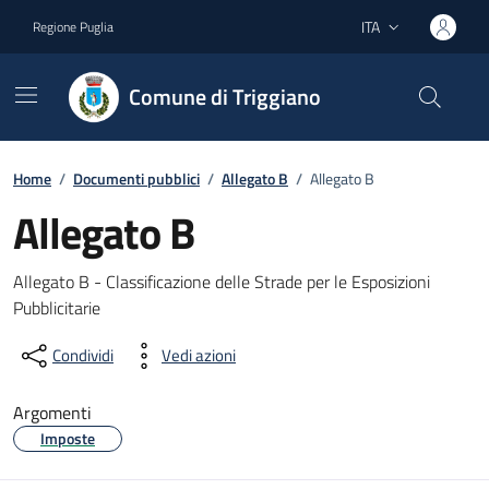
Vai ai contenuti
Vai al footer
ITA
Regione Puglia
Lingua attiva:
Comune di Triggiano
Home
/
Documenti pubblici
/
Allegato B
/
Allegato B
Allegato B
Dettagli del documento
Allegato B - Classificazione delle Strade per le Esposizioni
Pubblicitarie
Condividi
Vedi azioni
Argomenti
Imposte