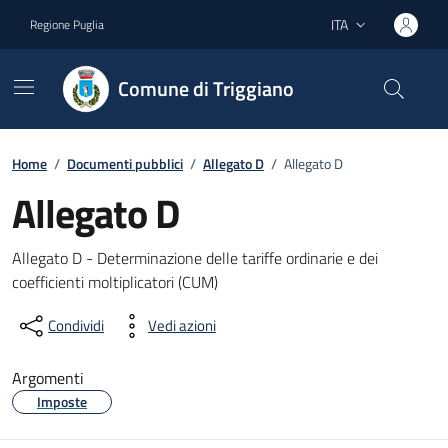
Vai ai contenuti
Vai al footer
ITA
Regione Puglia
Lingua attiva:
Comune di Triggiano
Home
/
Documenti pubblici
/
Allegato D
/
Allegato D
Allegato D
Dettagli del documento
Allegato D - Determinazione delle tariffe ordinarie e dei
coefficienti moltiplicatori (CUM)
Condividi
Vedi azioni
Argomenti
Imposte