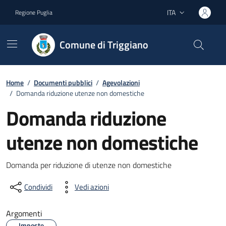
Vai ai contenuti
Vai al footer
ITA
Regione Puglia
Lingua attiva:
Comune di Triggiano
Home
/
Documenti pubblici
/
Agevolazioni
/
Domanda riduzione utenze non domestiche
Domanda riduzione
utenze non domestiche
Dettagli del documento
Domanda per riduzione di utenze non domestiche
Condividi
Vedi azioni
Argomenti
Imposte