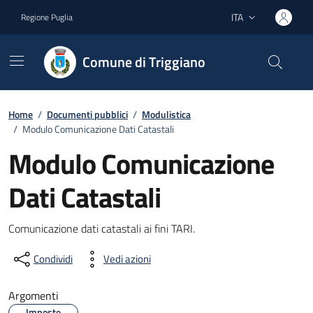
Vai ai contenuti
Vai al footer
ITA
Regione Puglia
Lingua attiva:
Comune di Triggiano
Home
/
Documenti pubblici
/
Modulistica
/
Modulo Comunicazione Dati Catastali
Modulo Comunicazione
Dati Catastali
Dettagli del documento
Comunicazione dati catastali ai fini TARI.
Condividi
Vedi azioni
Argomenti
Imposte