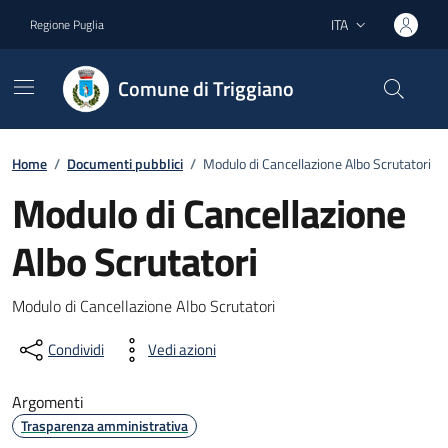
Vai ai contenuti
Vai al footer
ITA
Regione Puglia
Lingua attiva:
Comune di Triggiano
Home
/
Documenti pubblici
/
Modulo di Cancellazione Albo Scrutatori
Modulo di Cancellazione
Albo Scrutatori
Dettagli del documento
Modulo di Cancellazione Albo Scrutatori
Condividi
Vedi azioni
Argomenti
Trasparenza amministrativa