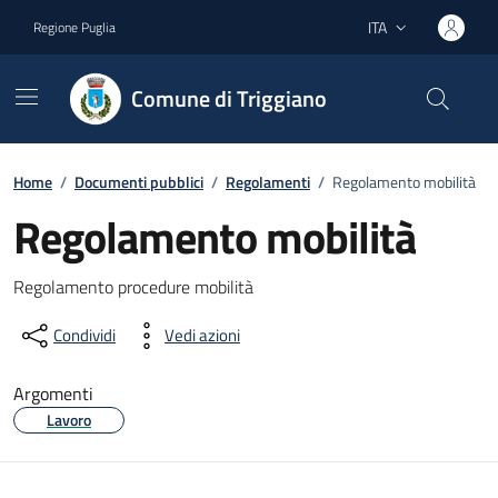
Vai ai contenuti
Vai al footer
ITA
Regione Puglia
Lingua attiva:
Comune di Triggiano
Home
/
Documenti pubblici
/
Regolamenti
/
Regolamento mobilità
Regolamento mobilità
Dettagli del documento
Regolamento procedure mobilità
Condividi
Vedi azioni
Argomenti
Lavoro