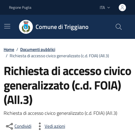
Vai ai contenuti
Vai al footer
ITA
Regione Puglia
Lingua attiva:
Comune di Triggiano
Home
/
Documenti pubblici
/
Richiesta di accesso civico generalizzato (c.d. FOIA) (All.3)
Richiesta di accesso civico
generalizzato (c.d. FOIA)
(All.3)
Dettagli del documento
Richiesta di accesso civico generalizzato (c.d. FOIA) (All.3)
Condividi
Vedi azioni