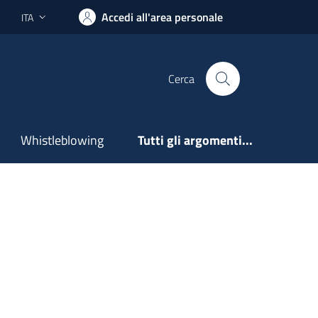
Accedi all'area personale
ITA
Lingua attiva:
Cerca
Whistleblowing
Tutti gli argomenti...