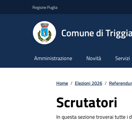
Vai ai contenuti
Vai al footer
Regione Puglia
Comune di Triggi
Amministrazione
Novità
Servizi
Home
/
Elezioni 2026
/
Referendu
Scrutatori
In questa sezione troverai tutte i 