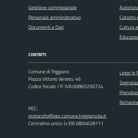
Gestione commissariale
Autorizza
Personale amministrativo
Catasto e
Documenti e Dati
Cultura 
Educazio
CONTATTI
Comune di Triggiano
Leggi le
Piazza Vittorio Veneto, 46
Segnalazi
Codice fiscale / P. IVA:00865250724
Prenota
Richiest
PEC:
protocollo@pec.comune.triggiano.ba.it
Centralino unico: (+39) 0804628111