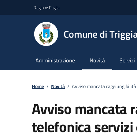
Vai ai contenuti
Vai al footer
Regione Puglia
Comune di Triggi
Amministrazione
Novità
Servizi
Home
/
Novità
/
Avviso mancata raggiungibilità 
Avviso mancata ra
telefonica serviz