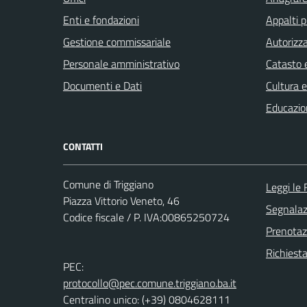
Enti e fondazioni
Appalti p
Gestione commissariale
Autorizza
Personale amministrativo
Catasto e
Documenti e Dati
Cultura 
Educazio
CONTATTI
Comune di Triggiano
Leggi le
Piazza Vittorio Veneto, 46
Segnalazi
Codice fiscale / P. IVA:00865250724
Prenota
Richiest
PEC:
protocollo@pec.comune.triggiano.ba.it
Centralino unico: (+39) 0804628111