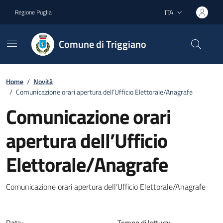
Vai ai contenuti
Vai al footer
ITA
Regione Puglia
Lingua attiva:
Comune di Triggiano
Home
/
Novità
/
Comunicazione orari apertura dell’Ufficio Elettorale/Anagrafe
Comunicazione orari
apertura dell’Ufficio
Elettorale/Anagrafe
Dettagli della notizia
Comunicazione orari apertura dell’Ufficio Elettorale/Anagrafe
Data:
Tempo di lettura: