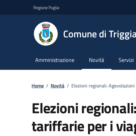
Vai ai contenuti
Vai al footer
Regione Puglia
Comune di Triggi
Amministrazione
Novità
Servizi
Home
/
Novità
/
Elezioni regionali: Agevolazioni 
Elezioni regionali
tariffarie per i via