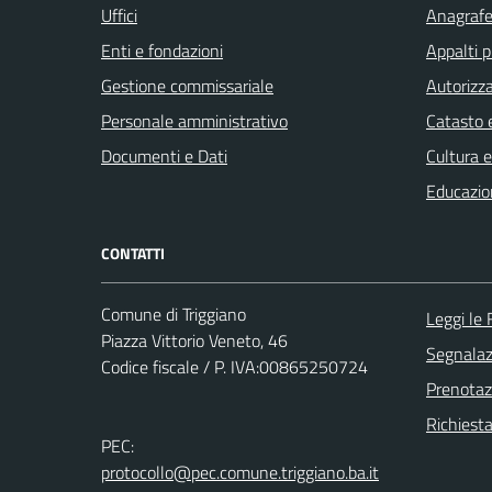
Uffici
Anagrafe 
Enti e fondazioni
Appalti p
Gestione commissariale
Autorizza
Personale amministrativo
Catasto e
Documenti e Dati
Cultura 
Educazio
CONTATTI
Comune di Triggiano
Leggi le
Piazza Vittorio Veneto, 46
Segnalazi
Codice fiscale / P. IVA:00865250724
Prenota
Richiest
PEC:
protocollo@pec.comune.triggiano.ba.it