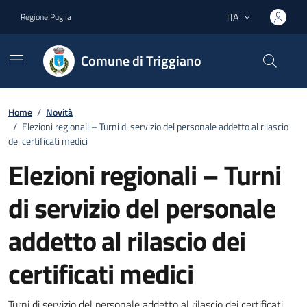
Vai ai contenuti
Vai al footer
ITA
Regione Puglia
Lingua attiva:
Comune di Triggiano
Home
/
Novità
/
Elezioni regionali – Turni di servizio del personale addetto al rilascio
dei certificati medici
Elezioni regionali – Turni
di servizio del personale
addetto al rilascio dei
certificati medici
Turni di servizio del personale addetto al rilascio dei certificati