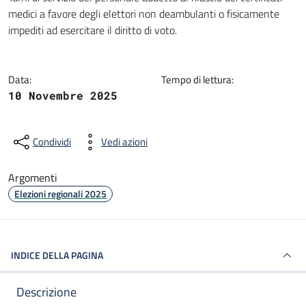
Dettagli della notizia
medici a favore degli elettori non deambulanti o fisicamente
impediti ad esercitare il diritto di voto.
Data:
Tempo di lettura:
10 Novembre 2025
Condividi
Vedi azioni
Argomenti
Elezioni regionali 2025
INDICE DELLA PAGINA
Descrizione