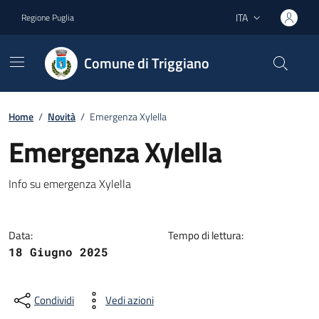
Vai ai contenuti
Vai al footer
ITA
Regione Puglia
Lingua attiva:
Comune di Triggiano
Home
/
Novità
/
Emergenza Xylella
Emergenza Xylella
Dettagli della notizia
Info su emergenza Xylella
Data:
Tempo di lettura:
18 Giugno 2025
Condividi
Vedi azioni