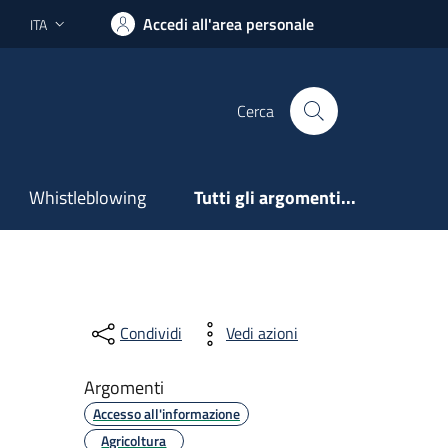
Accedi all'area personale
ITA
Lingua attiva:
Cerca
Whistleblowing
Tutti gli argomenti...
Condividi
Vedi azioni
Argomenti
Accesso all'informazione
Agricoltura