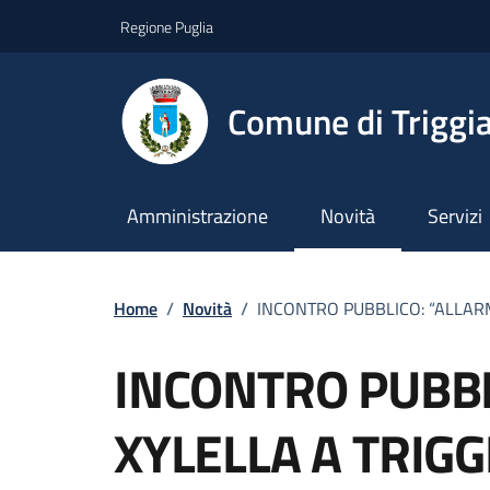
Vai ai contenuti
Vai al footer
Regione Puglia
Comune di Triggi
Amministrazione
Novità
Servizi
Home
/
Novità
/
INCONTRO PUBBLICO: “ALLAR
INCONTRO PUBBL
XYLELLA A TRIGG