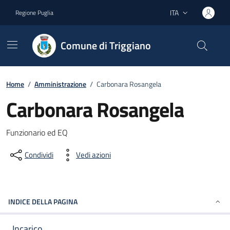
Vai ai contenuti
Vai al footer
ITA
Regione Puglia
Lingua attiva:
Comune di Triggiano
Home
/
Amministrazione
/
Carbonara Rosangela
Carbonara Rosangela
Dettagli del documento
Funzionario ed EQ
Condividi
Vedi azioni
INDICE DELLA PAGINA
Incarico