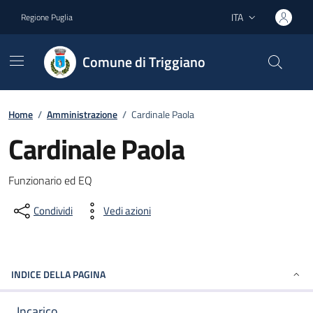
Vai ai contenuti
Vai al footer
ITA
Regione Puglia
Lingua attiva:
Comune di Triggiano
Home
/
Amministrazione
/
Cardinale Paola
Cardinale Paola
Dettagli del documento
Funzionario ed EQ
Condividi
Vedi azioni
INDICE DELLA PAGINA
Incarico