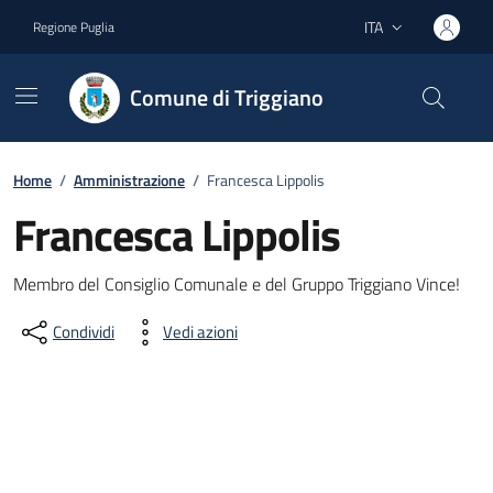
Vai ai contenuti
Vai al footer
ITA
Regione Puglia
Lingua attiva:
Comune di Triggiano
Home
/
Amministrazione
/
Francesca Lippolis
Francesca Lippolis
Dettagli del documento
Membro del Consiglio Comunale e del Gruppo Triggiano Vince!
Condividi
Vedi azioni