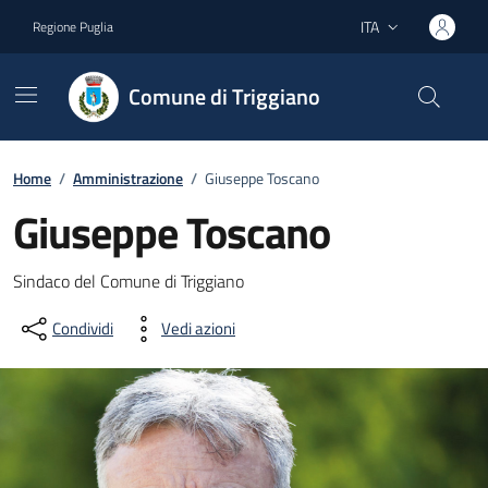
Vai ai contenuti
Vai al footer
ITA
Regione Puglia
Lingua attiva:
Comune di Triggiano
Home
/
Amministrazione
/
Giuseppe Toscano
Giuseppe Toscano
Dettagli del documento
Sindaco del Comune di Triggiano
Condividi
Vedi azioni