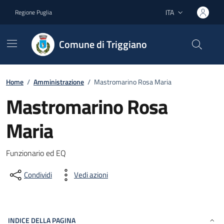
Vai ai contenuti
Vai al footer
ITA
Regione Puglia
Lingua attiva:
Comune di Triggiano
Home
/
Amministrazione
/
Mastromarino Rosa Maria
Mastromarino Rosa
Maria
Dettagli del documento
Funzionario ed EQ
Condividi
Vedi azioni
INDICE DELLA PAGINA