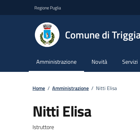
Vai ai contenuti
Vai al footer
Regione Puglia
Comune di Triggi
Amministrazione
Novità
Servizi
Home
/
Amministrazione
/
Nitti Elisa
Nitti Elisa
Dettagli del documento
Istruttore