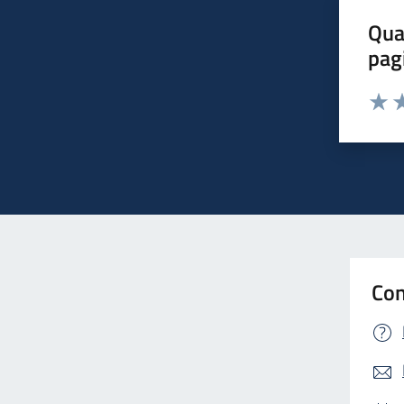
Qua
pag
Valut
Va
Con