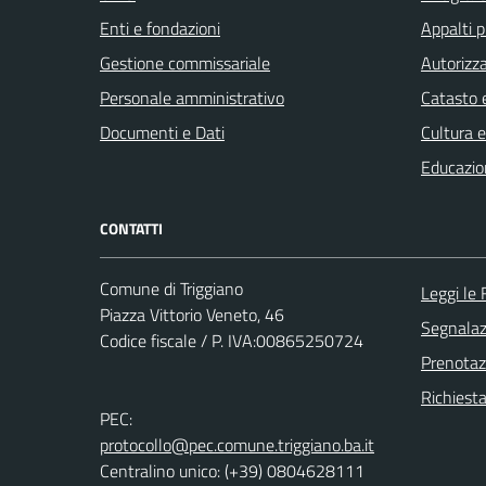
Enti e fondazioni
Appalti p
Gestione commissariale
Autorizza
Personale amministrativo
Catasto e
Documenti e Dati
Cultura 
Educazio
CONTATTI
Comune di Triggiano
Leggi le
Piazza Vittorio Veneto, 46
Segnalazi
Codice fiscale / P. IVA:00865250724
Prenota
Richiest
PEC:
protocollo@pec.comune.triggiano.ba.it
Centralino unico: (+39) 0804628111