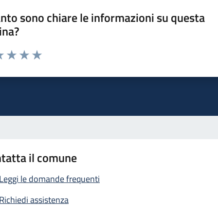
nto sono chiare le informazioni su questa
ina?
a 1 stelle su 5
luta 2 stelle su 5
Valuta 3 stelle su 5
Valuta 4 stelle su 5
Valuta 5 stelle su 5
tatta il comune
Leggi le domande frequenti
Richiedi assistenza