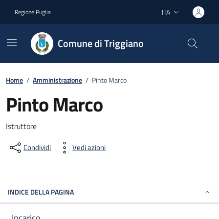
Vai ai contenuti
Vai al footer
ITA
Regione Puglia
Lingua attiva:
Comune di Triggiano
Home
/
Amministrazione
/
Pinto Marco
Pinto Marco
Dettagli del documento
Istruttore
Condividi
Vedi azioni
INDICE DELLA PAGINA
Incarico