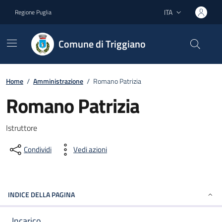
Vai ai contenuti
Vai al footer
ITA
Regione Puglia
Lingua attiva:
Comune di Triggiano
Home
/
Amministrazione
/
Romano Patrizia
Romano Patrizia
Dettagli del documento
Istruttore
Condividi
Vedi azioni
INDICE DELLA PAGINA
Incarico