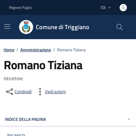
Vai ai contenuti
Vai al footer
ITA
Regione Puglia
Lingua attiva:
Comune di Triggiano
Home
/
Amministrazione
/
Romano Tiziana
Romano Tiziana
Dettagli del documento
Istruttore
Condividi
Vedi azioni
INDICE DELLA PAGINA
Incarico