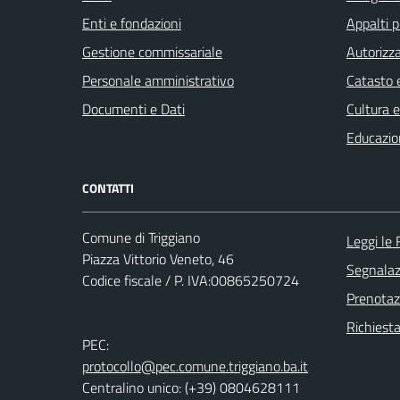
Enti e fondazioni
Appalti p
Gestione commissariale
Autorizza
Personale amministrativo
Catasto e
Documenti e Dati
Cultura 
Educazio
CONTATTI
Comune di Triggiano
Leggi le
Piazza Vittorio Veneto, 46
Segnalazi
Codice fiscale / P. IVA:00865250724
Prenota
Richiest
PEC:
protocollo@pec.comune.triggiano.ba.it
Centralino unico: (+39) 0804628111