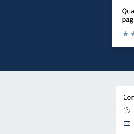
Qua
pag
Valut
Va
Con