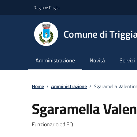
Vai ai contenuti
Vai al footer
Regione Puglia
Comune di Triggi
Amministrazione
Novità
Servizi
Home
/
Amministrazione
/
Sgaramella Valentin
Sgaramella Valen
Dettagli del documento
Funzionario ed EQ