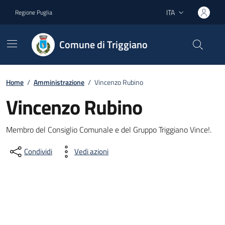
Vai ai contenuti
Vai al footer
ITA
Regione Puglia
Lingua attiva:
Comune di Triggiano
Home
/
Amministrazione
/
Vincenzo Rubino
Vincenzo Rubino
Dettagli del documento
Membro del Consiglio Comunale e del Gruppo Triggiano Vince!.
Condividi
Vedi azioni