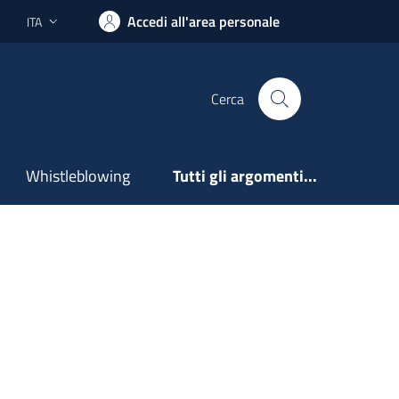
Accedi all'area personale
ITA
Lingua attiva:
Cerca
Whistleblowing
Tutti gli argomenti...