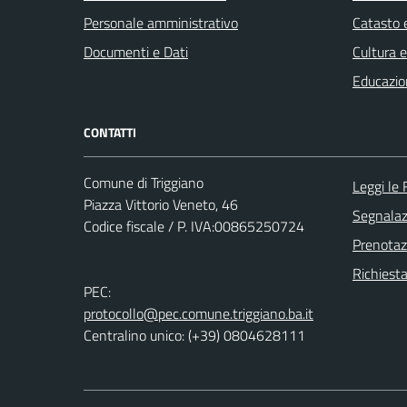
Personale amministrativo
Catasto e
Documenti e Dati
Cultura 
Educazio
CONTATTI
Comune di Triggiano
Leggi le
Piazza Vittorio Veneto, 46
Segnalazi
Codice fiscale / P. IVA:00865250724
Prenota
Richiest
PEC:
protocollo@pec.comune.triggiano.ba.it
Centralino unico: (+39) 0804628111