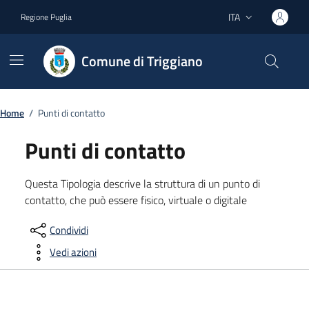
Vai ai contenuti
Vai al footer
ITA
Regione Puglia
Lingua attiva:
Comune di Triggiano
Home
/
Punti di contatto
Punti di contatto
Questa Tipologia descrive la struttura di un punto di
contatto, che può essere fisico, virtuale o digitale
Condividi
Vedi azioni