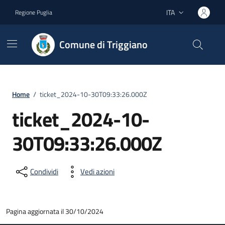
Vai ai contenuti
Vai al footer
ITA
Regione Puglia
Lingua attiva:
Comune di Triggiano
Home
/
ticket_2024-10-30T09:33:26.000Z
ticket_2024-10-
30T09:33:26.000Z
Condividi
Vedi azioni
Pagina aggiornata il 30/10/2024