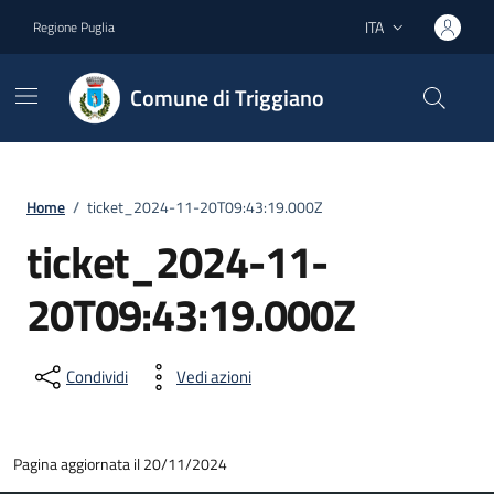
Vai ai contenuti
Vai al footer
ITA
Regione Puglia
Lingua attiva:
Comune di Triggiano
Home
/
ticket_2024-11-20T09:43:19.000Z
ticket_2024-11-
20T09:43:19.000Z
Condividi
Vedi azioni
Pagina aggiornata il 20/11/2024