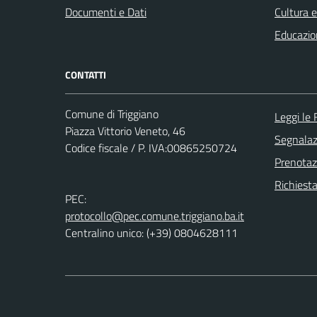
Documenti e Dati
Cultura 
Educazio
CONTATTI
Comune di Triggiano
Leggi le
Piazza Vittorio Veneto, 46
Segnalazi
Codice fiscale / P. IVA:00865250724
Prenota
Richiest
PEC:
protocollo@pec.comune.triggiano.ba.it
Centralino unico: (+39) 0804628111