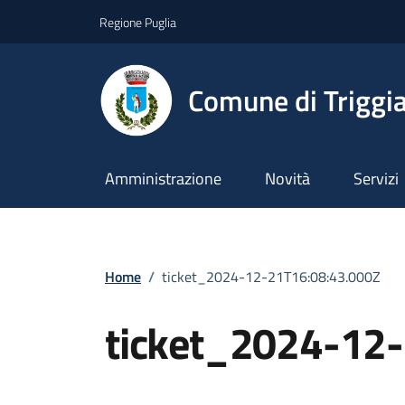
Vai ai contenuti
Vai al footer
Regione Puglia
Comune di Triggi
Amministrazione
Novità
Servizi
Home
/
ticket_2024-12-21T16:08:43.000Z
ticket_2024-12