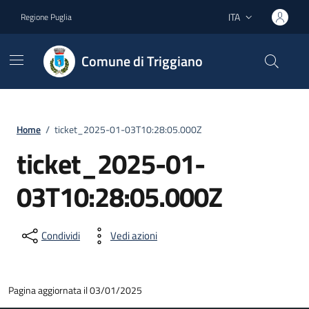
Vai ai contenuti
Vai al footer
ITA
Regione Puglia
Lingua attiva:
Comune di Triggiano
Home
/
ticket_2025-01-03T10:28:05.000Z
ticket_2025-01-
03T10:28:05.000Z
Condividi
Vedi azioni
Pagina aggiornata il 03/01/2025