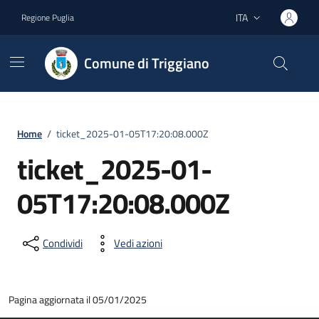
Vai ai contenuti
Vai al footer
ITA
Regione Puglia
Lingua attiva:
Comune di Triggiano
Home
/
ticket_2025-01-05T17:20:08.000Z
ticket_2025-01-
05T17:20:08.000Z
Condividi
Vedi azioni
Pagina aggiornata il 05/01/2025