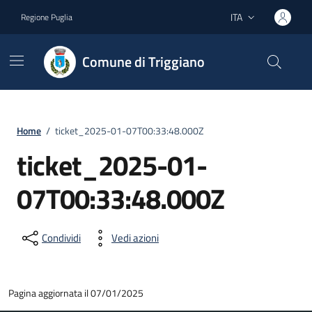
Vai ai contenuti
Vai al footer
ITA
Regione Puglia
Lingua attiva:
Comune di Triggiano
Home
/
ticket_2025-01-07T00:33:48.000Z
ticket_2025-01-
07T00:33:48.000Z
Condividi
Vedi azioni
Pagina aggiornata il 07/01/2025