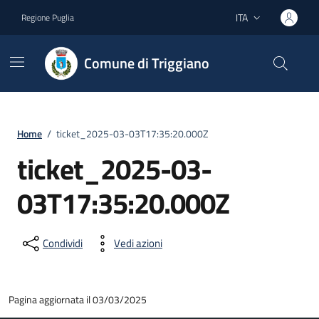
Vai ai contenuti
Vai al footer
ITA
Regione Puglia
Lingua attiva:
Comune di Triggiano
Home
/
ticket_2025-03-03T17:35:20.000Z
ticket_2025-03-
03T17:35:20.000Z
Condividi
Vedi azioni
Pagina aggiornata il 03/03/2025