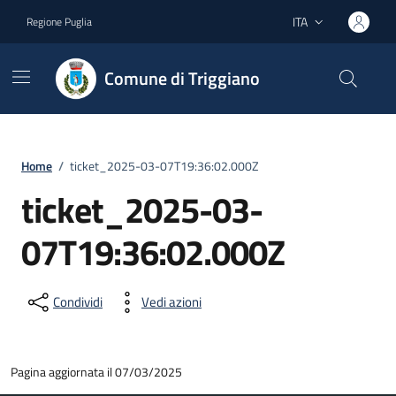
Vai ai contenuti
Vai al footer
ITA
Regione Puglia
Lingua attiva:
Comune di Triggiano
Home
/
ticket_2025-03-07T19:36:02.000Z
ticket_2025-03-
07T19:36:02.000Z
Condividi
Vedi azioni
Pagina aggiornata il 07/03/2025