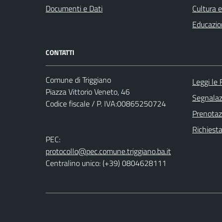
Documenti e Dati
Cultura 
Educazio
CONTATTI
Comune di Triggiano
Leggi le
Piazza Vittorio Veneto, 46
Segnalazi
Codice fiscale / P. IVA:00865250724
Prenota
Richiest
PEC:
protocollo@pec.comune.triggiano.ba.it
Centralino unico: (+39) 0804628111