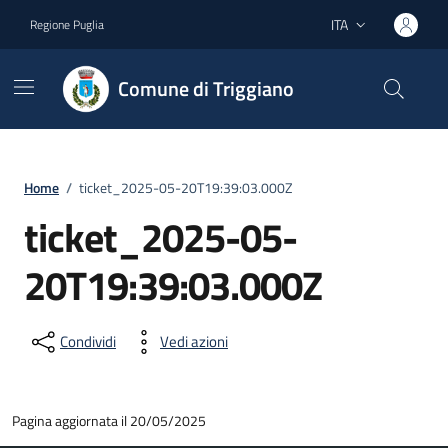
Vai ai contenuti
Vai al footer
ITA
Regione Puglia
Lingua attiva:
Comune di Triggiano
Home
/
ticket_2025-05-20T19:39:03.000Z
ticket_2025-05-
20T19:39:03.000Z
Condividi
Vedi azioni
Pagina aggiornata il 20/05/2025