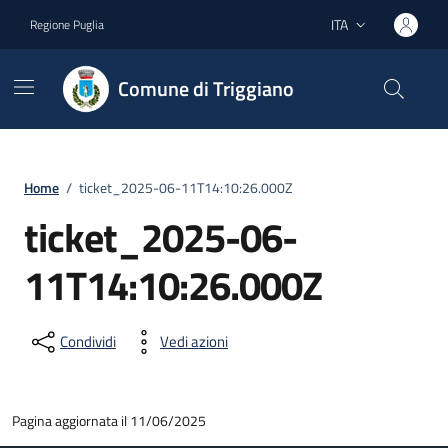
Vai ai contenuti
Vai al footer
ITA
Regione Puglia
Lingua attiva:
Comune di Triggiano
Home
/
ticket_2025-06-11T14:10:26.000Z
ticket_2025-06-
11T14:10:26.000Z
Condividi
Vedi azioni
Pagina aggiornata il 11/06/2025