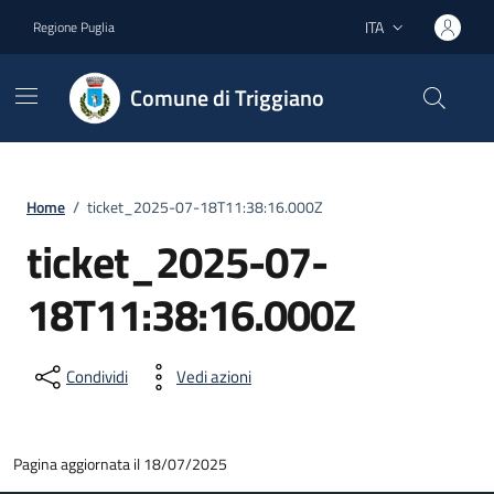
Vai ai contenuti
Vai al footer
ITA
Regione Puglia
Lingua attiva:
Comune di Triggiano
Home
/
ticket_2025-07-18T11:38:16.000Z
ticket_2025-07-
18T11:38:16.000Z
Condividi
Vedi azioni
Pagina aggiornata il 18/07/2025